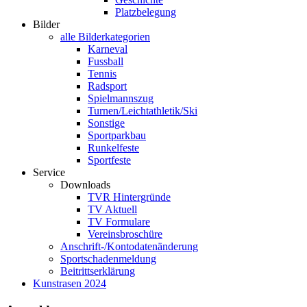
Platzbelegung
Bilder
alle Bilderkategorien
Karneval
Fussball
Tennis
Radsport
Spielmannszug
Turnen/Leichtathletik/Ski
Sonstige
Sportparkbau
Runkelfeste
Sportfeste
Service
Downloads
TVR Hintergründe
TV Aktuell
TV Formulare
Vereinsbroschüre
Anschrift-/Kontodatenänderung
Sportschadenmeldung
Beitrittserklärung
Kunstrasen 2024