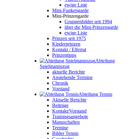
ewige Liste
Mini-Funkengarde
Mini-Prinzengarde
Gruppenbilder seit 1994
über die Mini-Prinzengarde
ewige Liste
Prinzen seit 1975
Kinderprinzen
Kontakt / Elferrat
Prinzentipps
Abteilung
Spielmannszug
aktuelle Berichte
Anstehende Termine
Chronik
Vorstand
Abteilung Tennis
Aktuelle Berichte
Beiträge
Kontakt/Vorstand
Trainingsangebote
Mannschaften
Termine
Bilder Tennis
Geschichte