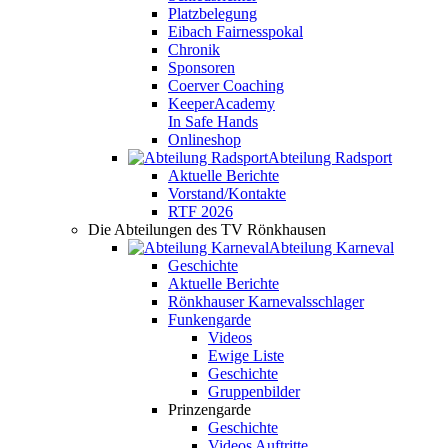
Platzbelegung
Eibach Fairnesspokal
Chronik
Sponsoren
Coerver Coaching
KeeperAcademy
In Safe Hands
Onlineshop
Abteilung Radsport
Aktuelle Berichte
Vorstand/Kontakte
RTF 2026
Die Abteilungen des TV Rönkhausen
Abteilung Karneval
Geschichte
Aktuelle Berichte
Rönkhauser Karnevalsschlager
Funkengarde
Videos
Ewige Liste
Geschichte
Gruppenbilder
Prinzengarde
Geschichte
Videos Auftritte