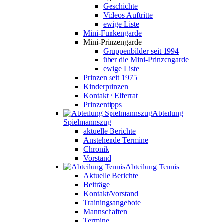
Geschichte
Videos Auftritte
ewige Liste
Mini-Funkengarde
Mini-Prinzengarde
Gruppenbilder seit 1994
über die Mini-Prinzengarde
ewige Liste
Prinzen seit 1975
Kinderprinzen
Kontakt / Elferrat
Prinzentipps
Abteilung
Spielmannszug
aktuelle Berichte
Anstehende Termine
Chronik
Vorstand
Abteilung Tennis
Aktuelle Berichte
Beiträge
Kontakt/Vorstand
Trainingsangebote
Mannschaften
Termine