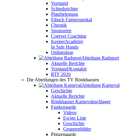
Vorstand
Schiedsrichter
Platzbelegung
Eibach Fairnesspokal
Chronik
Sponsoren
Coerver Coaching
KeeperAcademy
In Safe Hands
Onlineshop
Abteilung Radsport
Aktuelle Berichte
Vorstand/Kontakte
RTF 2026
Die Abteilungen des TV Rönkhausen
Abteilung Karneval
Geschichte
Aktuelle Berichte
Rönkhauser Karnevalsschlager
Funkengarde
Videos
Ewige Liste
Geschichte
Gruppenbilder
Prinzengarde