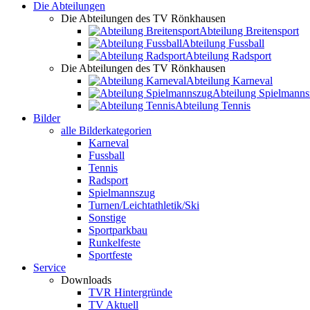
Die Abteilungen
Die Abteilungen des TV Rönkhausen
Abteilung Breitensport
Abteilung Fussball
Abteilung Radsport
Die Abteilungen des TV Rönkhausen
Abteilung Karneval
Abteilung Spielmann
Abteilung Tennis
Bilder
alle Bilderkategorien
Karneval
Fussball
Tennis
Radsport
Spielmannszug
Turnen/Leichtathletik/Ski
Sonstige
Sportparkbau
Runkelfeste
Sportfeste
Service
Downloads
TVR Hintergründe
TV Aktuell