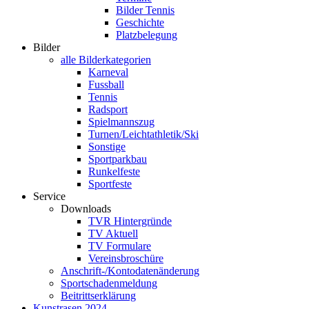
Bilder Tennis
Geschichte
Platzbelegung
Bilder
alle Bilderkategorien
Karneval
Fussball
Tennis
Radsport
Spielmannszug
Turnen/Leichtathletik/Ski
Sonstige
Sportparkbau
Runkelfeste
Sportfeste
Service
Downloads
TVR Hintergründe
TV Aktuell
TV Formulare
Vereinsbroschüre
Anschrift-/Kontodatenänderung
Sportschadenmeldung
Beitrittserklärung
Kunstrasen 2024