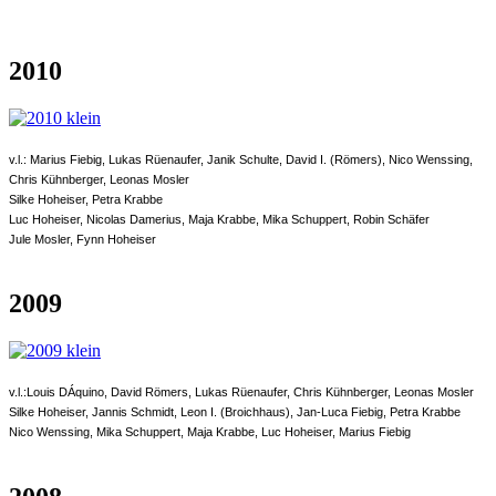
2010
v.l.: Marius Fiebig, Lukas Rüenaufer, Janik Schulte, David I. (Römers), Nico Wenssing,
Chris Kühnberger, Leonas Mosler
Silke Hoheiser, Petra Krabbe
Luc Hoheiser, Nicolas Damerius, Maja Krabbe, Mika Schuppert, Robin Schäfer
Jule Mosler, Fynn Hoheiser
2009
v.l.:Louis DÁquino, David Römers, Lukas Rüenaufer, Chris Kühnberger, Leonas Mosler
Silke Hoheiser, Jannis Schmidt, Leon I. (Broichhaus), Jan-Luca Fiebig, Petra Krabbe
Nico Wenssing, Mika Schuppert, Maja Krabbe, Luc Hoheiser, Marius Fiebig