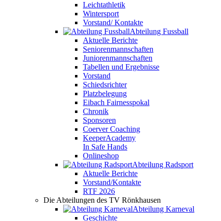
Leichtathletik
Wintersport
Vorstand/ Kontakte
Abteilung Fussball
Aktuelle Berichte
Seniorenmannschaften
Juniorenmannschaften
Tabellen und Ergebnisse
Vorstand
Schiedsrichter
Platzbelegung
Eibach Fairnesspokal
Chronik
Sponsoren
Coerver Coaching
KeeperAcademy
In Safe Hands
Onlineshop
Abteilung Radsport
Aktuelle Berichte
Vorstand/Kontakte
RTF 2026
Die Abteilungen des TV Rönkhausen
Abteilung Karneval
Geschichte