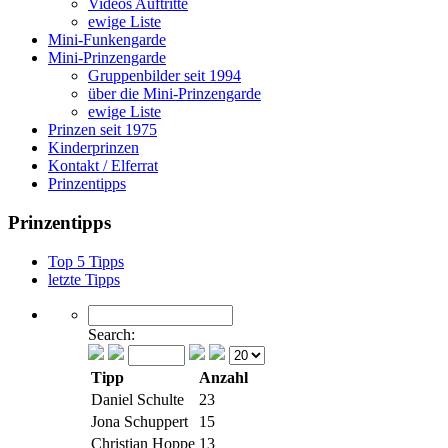
Videos Auftritte
ewige Liste
Mini-Funkengarde
Mini-Prinzengarde
Gruppenbilder seit 1994
über die Mini-Prinzengarde
ewige Liste
Prinzen seit 1975
Kinderprinzen
Kontakt / Elferrat
Prinzentipps
Prinzentipps
Top 5 Tipps
letzte Tipps
Search:
Tipp
Anzahl
Daniel Schulte
23
Jona Schuppert
15
Christian Hoppe
13