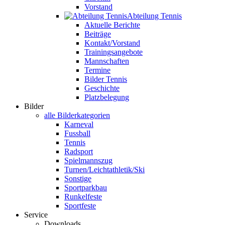
Vorstand
Abteilung Tennis
Aktuelle Berichte
Beiträge
Kontakt/Vorstand
Trainingsangebote
Mannschaften
Termine
Bilder Tennis
Geschichte
Platzbelegung
Bilder
alle Bilderkategorien
Karneval
Fussball
Tennis
Radsport
Spielmannszug
Turnen/Leichtathletik/Ski
Sonstige
Sportparkbau
Runkelfeste
Sportfeste
Service
Downloads