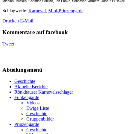
Michael Pallasch, Christian Schulte, Jan Funke, Sebastian Vollmers, Jussuf El Bakali
Schlagworte
:
Karneval
,
Mini-Prinzengarde
Drucken
E-Mail
Kommentare auf facebook
Tweet
Abteilungsmenü
Geschichte
Aktuelle Berichte
Rönkhauser Karnevalsschlager
Funkengarde
Videos
Ewige Liste
Geschichte
Gruppenbilder
Prinzengarde
Geschichte