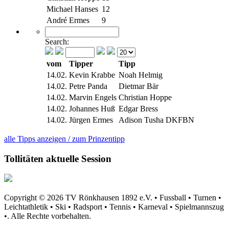
Michael Hanses
12
André Ermes
9
Search:
vom
Tipper
Tipp
14.02.
Kevin Krabbe
Noah Helmig
14.02.
Petre Panda
Dietmar Bär
14.02.
Marvin Engels
Christian Hoppe
14.02.
Johannes Huß
Edgar Bress
14.02.
Jürgen Ermes
Adison Tusha DKFBN
alle Tipps anzeigen / zum Prinzentipp
Tollitäten aktuelle Session
Copyright © 2026 TV Rönkhausen 1892 e.V. • Fussball • Turnen •
Leichtathletik • Ski • Radsport • Tennis • Karneval • Spielmannszug
•. Alle Rechte vorbehalten.