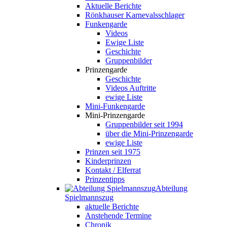
Aktuelle Berichte
Rönkhauser Karnevalsschlager
Funkengarde
Videos
Ewige Liste
Geschichte
Gruppenbilder
Prinzengarde
Geschichte
Videos Auftritte
ewige Liste
Mini-Funkengarde
Mini-Prinzengarde
Gruppenbilder seit 1994
über die Mini-Prinzengarde
ewige Liste
Prinzen seit 1975
Kinderprinzen
Kontakt / Elferrat
Prinzentipps
Abteilung
Spielmannszug
aktuelle Berichte
Anstehende Termine
Chronik