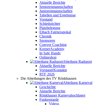
Aktuelle Berichte
Seniorenmannschaften
Juniorenmannschaften
Tabellen und Ergebnisse
Vorstand
Schiedsrichter
Platzbelegung
Eibach Fairnesspokal
Chronik
Sponsoren
Coerver Coaching
KeeperAcademy
In Safe Hands
Onlineshop
Abteilung Radsport
Aktuelle Berichte
Vorstand/Kontakte
RTF 2026
Die Abteilungen des TV Rönkhausen
Abteilung Karneval
Geschichte
Aktuelle Berichte
Rönkhauser Karnevalsschlager
Funkengarde
Videos