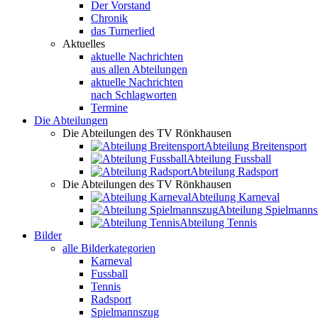
Der Vorstand
Chronik
das Turnerlied
Aktuelles
aktuelle Nachrichten
aus allen Abteilungen
aktuelle Nachrichten
nach Schlagworten
Termine
Die Abteilungen
Die Abteilungen des TV Rönkhausen
Abteilung Breitensport
Abteilung Fussball
Abteilung Radsport
Die Abteilungen des TV Rönkhausen
Abteilung Karneval
Abteilung Spielmann
Abteilung Tennis
Bilder
alle Bilderkategorien
Karneval
Fussball
Tennis
Radsport
Spielmannszug