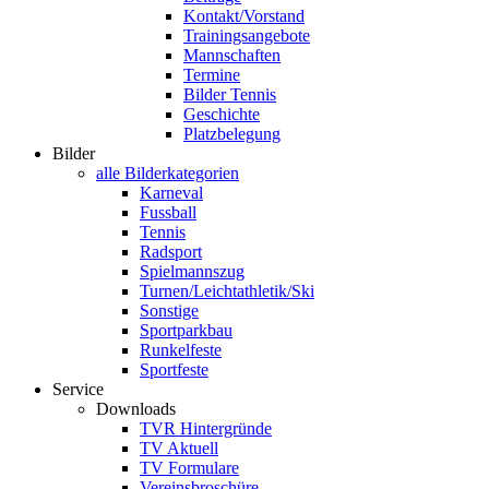
Kontakt/Vorstand
Trainingsangebote
Mannschaften
Termine
Bilder Tennis
Geschichte
Platzbelegung
Bilder
alle Bilderkategorien
Karneval
Fussball
Tennis
Radsport
Spielmannszug
Turnen/Leichtathletik/Ski
Sonstige
Sportparkbau
Runkelfeste
Sportfeste
Service
Downloads
TVR Hintergründe
TV Aktuell
TV Formulare
Vereinsbroschüre