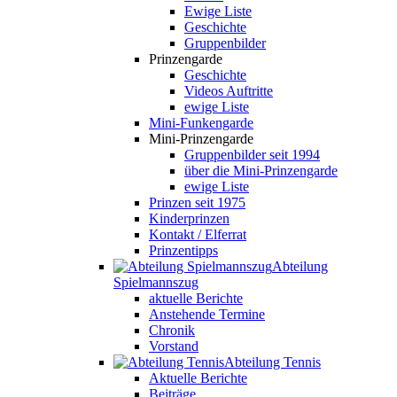
Ewige Liste
Geschichte
Gruppenbilder
Prinzengarde
Geschichte
Videos Auftritte
ewige Liste
Mini-Funkengarde
Mini-Prinzengarde
Gruppenbilder seit 1994
über die Mini-Prinzengarde
ewige Liste
Prinzen seit 1975
Kinderprinzen
Kontakt / Elferrat
Prinzentipps
Abteilung
Spielmannszug
aktuelle Berichte
Anstehende Termine
Chronik
Vorstand
Abteilung Tennis
Aktuelle Berichte
Beiträge