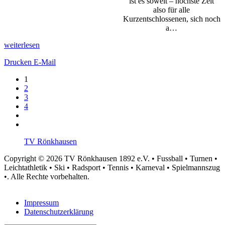
ist es soweit – höchste Zeit
also für alle
Kurzentschlossenen, sich noch
a…
weiterlesen
Drucken
E-Mail
1
2
3
4
TV Rönkhausen
Copyright © 2026 TV Rönkhausen 1892 e.V. • Fussball • Turnen •
Leichtathletik • Ski • Radsport • Tennis • Karneval • Spielmannszug
•. Alle Rechte vorbehalten.
Impressum
Datenschutzerklärung