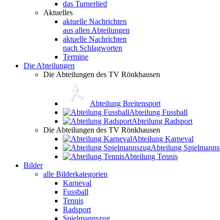
das Turnerlied
Aktuelles
aktuelle Nachrichten
aus allen Abteilungen
aktuelle Nachrichten
nach Schlagworten
Termine
Die Abteilungen
Die Abteilungen des TV Rönkhausen
Abteilung Breitensport
Abteilung Fussball
Abteilung Radsport
Die Abteilungen des TV Rönkhausen
Abteilung Karneval
Abteilung Spielmann
Abteilung Tennis
Bilder
alle Bilderkategorien
Karneval
Fussball
Tennis
Radsport
Spielmannszug