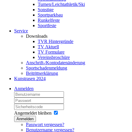
Turnen/Leichtathletik/Ski
Sonstige
Sportparkbau
Runkelfeste
Sportfeste
Service
Downloads
TVR Hintergründe
TV Aktuell
TV Formulare
Vereinsbroschüre
Anschrift-/Kontodatenänderung
Sportschadenmeldung
Beitrittserklärung
Kunstrasen 2024
Anmelden
Angemeldet bleiben
Anmelden
Passwort vergessen?
Benutzername vergessen?