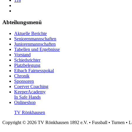
118
Abteilungsmenü
Aktuelle Berichte
Seniorenmannschaften
Juniorenmannschaften
Tabellen und Ergebnisse
Vorstand
Schiedsrichter
Platzbelegung
Eibach Fairnesspokal
Chronik
Sponsoren
Coerver Coaching
KeeperAcademy
In Safe Hands
Onlineshop
TV Rönkhausen
Copyright © 2026 TV Rönkhausen 1892 e.V. • Fussball • Turnen • Leic