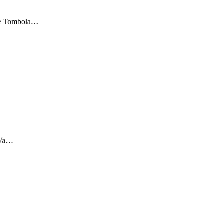
elle Tombola…
 Va…