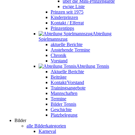
über die Mini-Prinzengarde
ewige Liste
Prinzen seit 1975
Kinderprinzen
Kontakt / Elferrat
Prinzentipps
Abteilung
Spielmannszug
aktuelle Berichte
Anstehende Termine
Chronik
Vorstand
Abteilung Tennis
Aktuelle Berichte
Beiträge
Kontakt/Vorstand
Trainingsangebote
Mannschaften
Termine
Bilder Tennis
Geschichte
Platzbelegung
Bilder
alle Bilderkategorien
Karneval