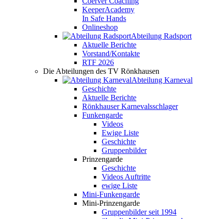
Coerver Coaching
KeeperAcademy
In Safe Hands
Onlineshop
Abteilung Radsport
Aktuelle Berichte
Vorstand/Kontakte
RTF 2026
Die Abteilungen des TV Rönkhausen
Abteilung Karneval
Geschichte
Aktuelle Berichte
Rönkhauser Karnevalsschlager
Funkengarde
Videos
Ewige Liste
Geschichte
Gruppenbilder
Prinzengarde
Geschichte
Videos Auftritte
ewige Liste
Mini-Funkengarde
Mini-Prinzengarde
Gruppenbilder seit 1994