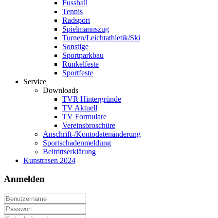
Fussball
Tennis
Radsport
Spielmannszug
Turnen/Leichtathletik/Ski
Sonstige
Sportparkbau
Runkelfeste
Sportfeste
Service
Downloads
TVR Hintergründe
TV Aktuell
TV Formulare
Vereinsbroschüre
Anschrift-/Kontodatenänderung
Sportschadenmeldung
Beitrittserklärung
Kunstrasen 2024
Anmelden