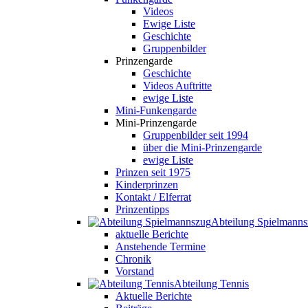
Videos
Ewige Liste
Geschichte
Gruppenbilder
Prinzengarde
Geschichte
Videos Auftritte
ewige Liste
Mini-Funkengarde
Mini-Prinzengarde
Gruppenbilder seit 1994
über die Mini-Prinzengarde
ewige Liste
Prinzen seit 1975
Kinderprinzen
Kontakt / Elferrat
Prinzentipps
Abteilung Spielmann
aktuelle Berichte
Anstehende Termine
Chronik
Vorstand
Abteilung Tennis
Aktuelle Berichte