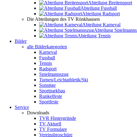
Abteilung Breitensport
Abteilung Fussball
Abteilung Radsport
Die Abteilungen des TV Rönkhausen
Abteilung Karneval
Abteilung Spielmann
Abteilung Tennis
Bilder
alle Bilderkategorien
Karneval
Fussball
Tennis
Radsport
Spielmannszug
Turnen/Leichtathletik/Ski
Sonstige
Sportparkbau
Runkelfeste
Sportfeste
Service
Downloads
TVR Hintergründe
TV Aktuell
TV Formulare
Vereinsbroschüre