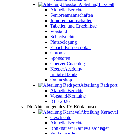
Abteilung Fussball
Aktuelle Berichte
Seniorenmannschaften
Juniorenmannschaften
Tabellen und Ergebnisse
Vorstand
Schiedsrichter
Platzbelegung
Eibach Fairnesspokal
Chronik
Sponsoren
Coerver Coaching
KeeperAcademy
In Safe Hands
Onlineshop
Abteilung Radsport
Aktuelle Berichte
Vorstand/Kontakte
RTF 2026
Die Abteilungen des TV Rönkhausen
Abteilung Karneval
Geschichte
Aktuelle Berichte
Rönkhauser Karnevalsschlager
Funkengarde