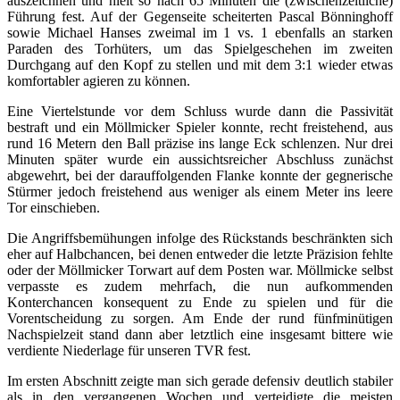
auszeichnen und hielt so nach 65 Minuten die (zwischenzeitliche)
Führung fest. Auf der Gegenseite scheiterten Pascal Bönninghoff
sowie Michael Hanses zweimal im 1 vs. 1 ebenfalls an starken
Paraden des Torhüters, um das Spielgeschehen im zweiten
Durchgang auf den Kopf zu stellen und mit dem 3:1 wieder etwas
komfortabler agieren zu können.
Eine Viertelstunde vor dem Schluss wurde dann die Passivität
bestraft und ein Möllmicker Spieler konnte, recht freistehend, aus
rund 16 Metern den Ball präzise ins lange Eck schlenzen. Nur drei
Minuten später wurde ein aussichtsreicher Abschluss zunächst
abgewehrt, bei der darauffolgenden Flanke konnte der gegnerische
Stürmer jedoch freistehend aus weniger als einem Meter ins leere
Tor einschieben.
Die Angriffsbemühungen infolge des Rückstands beschränkten sich
eher auf Halbchancen, bei denen entweder die letzte Präzision fehlte
oder der Möllmicker Torwart auf dem Posten war. Möllmicke selbst
verpasste es zudem mehrfach, die nun aufkommenden
Konterchancen konsequent zu Ende zu spielen und für die
Vorentscheidung zu sorgen. Am Ende der rund fünfminütigen
Nachspielzeit stand dann aber letztlich eine insgesamt bittere wie
verdiente Niederlage für unseren TVR fest.
Im ersten Abschnitt zeigte man sich gerade defensiv deutlich stabiler
als in den vergangenen Wochen und verteidigte die meisten