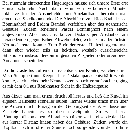
Bei nunmehr eintretenden Hagelregen musste sich unsere Erste erst
einmal schütteln. Nach dann zehn sehr zerfahrenen Minuten
inklusive leichter Abspielfehler im Spielaufbau übernahm man
erneut das Spielkommando. Die Abschlüsse von Rico Krah, Pascal
Bönninghoff und Erdem Bambal verfehlten aber das gegnerische
Gehäuse. Zudem scheiterte Pascal Bönninghoff nach einem
abgewehrten Abschluss aus kurzer Distanz per Abstauber am
heraneilenden gegnerischen Abwehrspieler, welcher in allerhöchster
Not noch retten konnte. Zum Ende der ersten Halbzeit agierte man
dann aber wieder teils zu hektisch, weshalb aussichtsreiche
Situationen insbesondere an ungenauen Zuspielen oder unsauberen
Annahmen scheiterten.
Da die Gäste bis auf einen aussichtsreichen Konter, welcher durch
Mika Schuppert und Keeper Luca Tsialampanas entschärft werden
konnte, auch nichts mehr Nennenswertes nach vorne brachten, ging
es mit dem 0:1 aus Rönkhauser Sicht in die Halbzeitpause.
Aus dieser kam man erneut druckvoll heraus und ließ die Kugel im
eigenen Ballbesitz schneller laufen. Immer wieder brach man über
die Außen durch. Einzig an der Genauigkeit der Abschlüsse und
Zuspiele haperte es zu diesem Zeitpunkt. So war Pascal
Bönninghoff von einem Abpraller zu überrascht und setzte den Ball
aus kurzer Distanz knapp neben das Gehäuse. Zudem wurde ein
Kopfball nach rund einer Stunde noch so gerade von der Torlinie