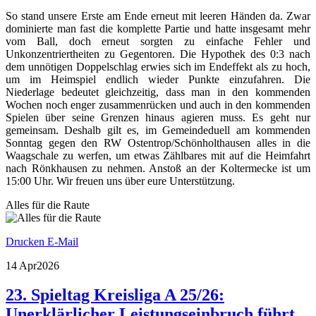
So stand unsere Erste am Ende erneut mit leeren Händen da. Zwar
dominierte man fast die komplette Partie und hatte insgesamt mehr
vom Ball, doch erneut sorgten zu einfache Fehler und
Unkonzentriertheiten zu Gegentoren. Die Hypothek des 0:3 nach
dem unnötigen Doppelschlag erwies sich im Endeffekt als zu hoch,
um im Heimspiel endlich wieder Punkte einzufahren. Die
Niederlage bedeutet gleichzeitig, dass man in den kommenden
Wochen noch enger zusammenrücken und auch in den kommenden
Spielen über seine Grenzen hinaus agieren muss. Es geht nur
gemeinsam. Deshalb gilt es, im Gemeindeduell am kommenden
Sonntag gegen den RW Ostentrop/Schönholthausen alles in die
Waagschale zu werfen, um etwas Zählbares mit auf die Heimfahrt
nach Rönkhausen zu nehmen. Anstoß an der Koltermecke ist um
15:00 Uhr. Wir freuen uns über eure Unterstützung.
Alles für die Raute
Drucken
E-Mail
14 Apr
2026
23. Spieltag Kreisliga A 25/26:
Unerklärlicher Leistungseinbruch führt