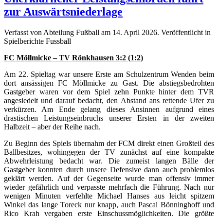
zur Auswärtsniederlage
Verfasst von Abteilung Fußball am
14. April 2026
. Veröffentlicht in
Spielberichte Fussball
FC Möllmicke – TV Rönkhausen 3:2 (1:2)
Am 22. Spieltag war unsere Erste am Schulzentrum Wenden beim
dort ansässigen FC Möllmicke zu Gast. Die abstiegsbedrohten
Gastgeber waren vor dem Spiel zehn Punkte hinter dem TVR
angesiedelt und darauf bedacht, den Abstand ans rettende Ufer zu
verkürzen. Am Ende gelang dieses Ansinnen aufgrund eines
drastischen Leistungseinbruchs unserer Ersten in der zweiten
Halbzeit – aber der Reihe nach.
Zu Beginn des Spiels übernahm der FCM direkt einen Großteil des
Ballbesitzes, wohingegen der TV zunächst auf eine kompakte
Abwehrleistung bedacht war. Die zumeist langen Bälle der
Gastgeber konnten durch unsere Defensive dann auch problemlos
geklärt werden. Auf der Gegenseite wurde man offensiv immer
wieder gefährlich und verpasste mehrfach die Führung. Nach nur
wenigen Minuten verfehlte Michael Hanses aus leicht spitzem
Winkel das lange Toreck nur knapp, auch Pascal Bönninghoff und
Rico Krah vergaben erste Einschussmöglichkeiten. Die größte