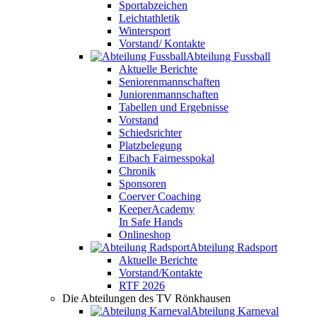
Sportabzeichen
Leichtathletik
Wintersport
Vorstand/ Kontakte
Abteilung Fussball
Aktuelle Berichte
Seniorenmannschaften
Juniorenmannschaften
Tabellen und Ergebnisse
Vorstand
Schiedsrichter
Platzbelegung
Eibach Fairnesspokal
Chronik
Sponsoren
Coerver Coaching
KeeperAcademy
In Safe Hands
Onlineshop
Abteilung Radsport
Aktuelle Berichte
Vorstand/Kontakte
RTF 2026
Die Abteilungen des TV Rönkhausen
Abteilung Karneval