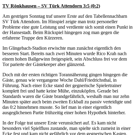
TV Rönkhausen – SV Türk Attendorn 3:5 (0:2)
Am gestrigen Sonntag traf unsere Erste auf den Tabellennachbarn
SV Türk Attendorn. Im Hinspiel zeigte man trotz personeller
Probleme eine gute Leistung und verdiente sich somit einen Punkt in
der Hansestadt. Beim Rückspiel hingegen zog man gegen die
erfahrene Truppe den Kürzeren.
Im Glingebach-Stadion erwischte man zunächst eigentlich den
besseren Start. Bereits nach zwei Minuten wurde Rico Krah nach
einem hohen Ballgewinn freigespielt, sein Abschluss frei vor dem
Tor parierte der Gästekeeper aber glänzend.
Doch mit der ersten richtigen Torannäherung gingen hingegen die
Gäste, genau wie vergangene Woche Dahl/Friedrichsthal, in
Führung. Nach einer Ecke stand der gegnerische Spielertrainer
komplett frei und hatte keine Mühe, einzuköpfen. Gerade bei
Standards waren die Gäste brandgefährlich, weshalb man nur zehn
Minuten später auch beim zweiten Eckball zu passiv verteidigte und
das 0:2 hinnehmen musste. So lief man in einer eigentlich
ausgeglichenen Partie frühzeitig einer hohen Hypothek hinterher.
In der Folge trat unsere Erste verunsichert auf. Es kam nicht
besonders viel Spielfluss zustande, man spielte sich zumeist in einer
Ecke fest und kam nicht gefährlich vor dem gegnerischen Kasten.