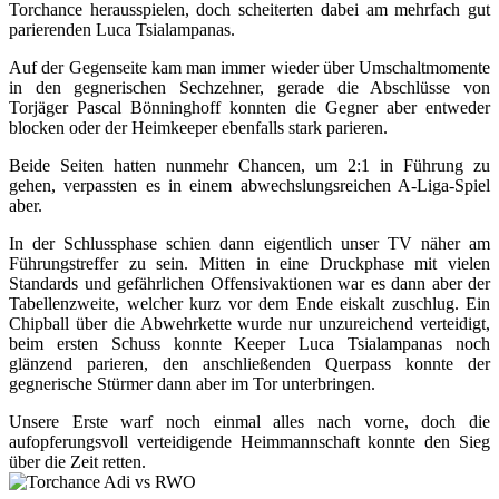
Torchance herausspielen, doch scheiterten dabei am mehrfach gut
parierenden Luca Tsialampanas.
Auf der Gegenseite kam man immer wieder über Umschaltmomente
in den gegnerischen Sechzehner, gerade die Abschlüsse von
Torjäger Pascal Bönninghoff konnten die Gegner aber entweder
blocken oder der Heimkeeper ebenfalls stark parieren.
Beide Seiten hatten nunmehr Chancen, um 2:1 in Führung zu
gehen, verpassten es in einem abwechslungsreichen A-Liga-Spiel
aber.
In der Schlussphase schien dann eigentlich unser TV näher am
Führungstreffer zu sein. Mitten in eine Druckphase mit vielen
Standards und gefährlichen Offensivaktionen war es dann aber der
Tabellenzweite, welcher kurz vor dem Ende eiskalt zuschlug. Ein
Chipball über die Abwehrkette wurde nur unzureichend verteidigt,
beim ersten Schuss konnte Keeper Luca Tsialampanas noch
glänzend parieren, den anschließenden Querpass konnte der
gegnerische Stürmer dann aber im Tor unterbringen.
Unsere Erste warf noch einmal alles nach vorne, doch die
aufopferungsvoll verteidigende Heimmannschaft konnte den Sieg
über die Zeit retten.