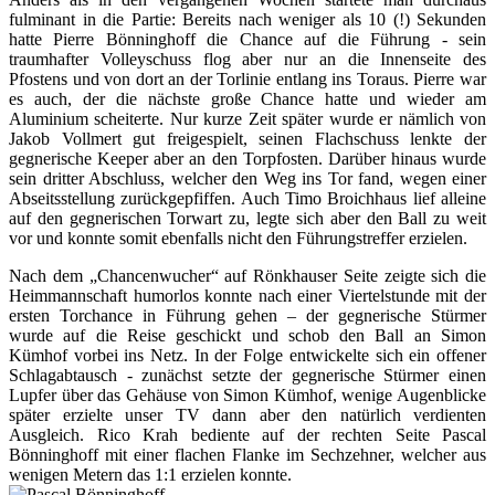
fulminant in die Partie: Bereits nach weniger als 10 (!) Sekunden
hatte Pierre Bönninghoff die Chance auf die Führung - sein
traumhafter Volleyschuss flog aber nur an die Innenseite des
Pfostens und von dort an der Torlinie entlang ins Toraus. Pierre war
es auch, der die nächste große Chance hatte und wieder am
Aluminium scheiterte. Nur kurze Zeit später wurde er nämlich von
Jakob Vollmert gut freigespielt, seinen Flachschuss lenkte der
gegnerische Keeper aber an den Torpfosten. Darüber hinaus wurde
sein dritter Abschluss, welcher den Weg ins Tor fand, wegen einer
Abseitsstellung zurückgepfiffen. Auch Timo Broichhaus lief alleine
auf den gegnerischen Torwart zu, legte sich aber den Ball zu weit
vor und konnte somit ebenfalls nicht den Führungstreffer erzielen.
Nach dem „Chancenwucher“ auf Rönkhauser Seite zeigte sich die
Heimmannschaft humorlos konnte nach einer Viertelstunde mit der
ersten Torchance in Führung gehen – der gegnerische Stürmer
wurde auf die Reise geschickt und schob den Ball an Simon
Kümhof vorbei ins Netz. In der Folge entwickelte sich ein offener
Schlagabtausch - zunächst setzte der gegnerische Stürmer einen
Lupfer über das Gehäuse von Simon Kümhof, wenige Augenblicke
später erzielte unser TV dann aber den natürlich verdienten
Ausgleich. Rico Krah bediente auf der rechten Seite Pascal
Bönninghoff mit einer flachen Flanke im Sechzehner, welcher aus
wenigen Metern das 1:1 erzielen konnte.