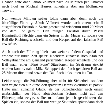
Chance hatte dann Jakob Vollmert nach 20 Minuten per Elfmeter
nach Foul an Michael Hanses, scheiterte aber am Möllmicker
Torwart.
Nur wenige Minuten später folgte dann aber doch noch die
überfällige Führung: Jakob Vollmert wurde nach einem schnell
ausgeführten Freistoß in Szene gesetzt und wiederum rund 20 Meter
vor dem Tor gefoult. Den fälligen Freistoß durch Pascal
Bönninghoff fälschte dann ein Spieler in der Mauer ab, sodass der
Ball die Richtung wechselte und den Keeper auf den falschen Fuß
erwischte.
Auch nach der Führung blieb man weiter auf dem Gaspedal und
erhöhte nur kurze Zeit später: Nachdem zunächst Rico Krah per
Volleyabnahme am glänzend parierenden Keeper scheiterte und der
Ball nach einer „Ping Pong“-Situationen im Strafraum geklärt
werden konnte, nahm Mika Schuppert den flach geklärten Ball aus
25 Metern direkt und setzte den Ball flach links unten ins Tor.
Leider sorgte die 2:0-Führung aber nicht für Sicherheit, sondern
man zeigte sich nur kurze Zeit später im Defensivverbund zu passiv.
Hatte man zunächst Glück, als der Schiedsrichter nach einem
unabsichtlich per Hand abgeblockten Schuss nicht auf den
Elfmeterpunkt zeigte, stellte man dann jedoch geschlossen das
Spielen ein, sodass der Ball nur wenige Sekunden später dann doch