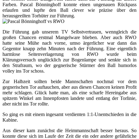
Farben. Pascal Bönninghoff konnte einen ungenauen Rückpass
erlaufen und lupfte den Ball clever wie präzise über den
herausgeeilten Torhüter zur Führung.
Die Führung gab unserem TV Selbstvertrauen, wenngleich die
großen Chancen erstmal Mangelware blieben. Aber auch RWO
hatte seine Mühe nach vorne, umso ärgerlicher war dann das
Gegentor knapp zehn Minuten nach der Führung. Eine eigentlich
harmlose Seitenverlagerung von RWO wurde beim
Klärungsversuch unglücklich zur Bogenlampe und senkte sich in
den Strafraum, wo der gegnerische Stürmer den Ball humorlos
volley ins Tor schoss.
Zur Halbzeit sollten beide Mannschaften nochmal vor dem
gegnerischen Tor auftauchen, aber aus diesen Chancen keinen Profit
mehr schlagen. Glück hatte man, als eine scharfe Hereingabe aus
spitzem Winkel am Innenpfosten landete und entlang der Torlinie,
aber nicht ins Tor rollte.
So ging es mit einem ingesamt verdienten 1:1-Unentschieden in die
Kabine.
Aus dieser kam zunächst die Heimmannschaft besser heraus. So
konnte diese sich im Laufe der Zeit die ein oder andere gefährliche