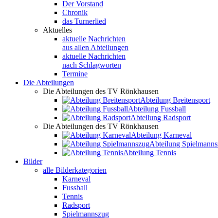
Der Vorstand
Chronik
das Turnerlied
Aktuelles
aktuelle Nachrichten
aus allen Abteilungen
aktuelle Nachrichten
nach Schlagworten
Termine
Die Abteilungen
Die Abteilungen des TV Rönkhausen
Abteilung Breitensport
Abteilung Fussball
Abteilung Radsport
Die Abteilungen des TV Rönkhausen
Abteilung Karneval
Abteilung Spielmann
Abteilung Tennis
Bilder
alle Bilderkategorien
Karneval
Fussball
Tennis
Radsport
Spielmannszug