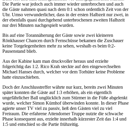
Die Partie war jedoch auch immer wieder unterbrochen und auch
die Gäste nahmen quasi nach dem 0:1 schon ordentlich Zeit von der
Uhr. Umso verwunderlicher, dass in der ersten Halbzeit nur zwei, in
der ebenfalls quasi durchgehend unterbrochenen zweiten Halbzeit
nur drei Minuten nachgespielt wurden.
Bis auf eine Torannäherung der Gäste sowie zwei kleineren
Rönkhauser Chancen durch Fernschüsse bekamen die Zuschauer
keine Torgelegenheiten mehr zu sehen, weshalb es beim 0:2-
Pausenstand blieb.
Aus der Kabine kam man druckvoller heraus und erzielte
folgerichtig das 1:2. Rico Krah steckte auf den eingewechselten
Michael Hanses durch, welcher vor dem Torhüter keine Probleme
hatte einzuschieben.
Doch der Anschlusstreffer währte nur kurz, bereits zwei Minuten
später konnten die Gäste auf 1:3 erhöhen, als ein eigentlich
ungefährlicher Ball unglücklich zum Stürmer in die Füße abgelenkt
wurde, welcher Simon Kümhof überwinden konnte. In dieser Phase
agierte unser TV viel zu passiv, ließ den Gästen viel zu viel
Freiraum. Die erfahrene Attendorner Truppe nutzte die schwache
Phase konsequent aus, erzielte innerhalb kürzester Zeit das 1:4 und
1:5 und entschied so die Partie frühzeitig.