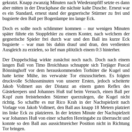
gekratzt. Knapp zwanzig Minuten nach Wiederanpfiff setzte es dann
aber mitten in der Druckphase die nächste kalte Dusche. Erneut war
es ein Standard, erneut stand der gegnerische Stürmer zu frei und
bugsierte den Ball per Bogenlampe ins lange Eck.
Doch es sollte noch schlimmer kommen – nur wenigen Minuten
später führte ein Stoppfehler zu einem Konter, nach welchem der
gegnerische Spieler frei durch war und den Ball ins kurze Eck
bugsierte – war man bis dahin drauf und dran, den verdienten
Ausgleich zu erzielen, so lief man plötzlich einem 0:3 hinterher.
Der Doppelschlag wirkte zunächst noch nach. Doch nach einem
langen Ball von Timo Broichhaus schnappte sich Torjäger Pascal
Bönninghoff vor dem herauskommenden Torhüter die Kugel und
hatte keine Mühe, ins verwaiste Tor einzuschieben. Es folgten
druckvolle Schlussminuten von unserer Ersten, jedoch scheiterte
Jakob Vollmert aus der Distanz an einem guten Reflex des
Gästekeepers und Johannes Huß traf beim Versuch, einen Ball per
Kopf zum freistehenden Stürmer querzulegen, die Kugel nicht
richtig. So schaffte es nur Rico Krah in der Nachspielzeit nach
Vorlage von Jakob Vollmert, den Ball aus knapp 18 Metern platziert
ins linke Eck zu platzieren. In der letzten Minute der Nachspielzeit
war Johannes Huß von einer scharfen Hereingabe zu überrascht und
konnte so den Ball aus aussichtsreicher Position nicht in Richtung
Tor bringen.