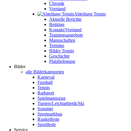
Chronik
Vorstand
Abteilung Tennis
Aktuelle Berichte
Beiträge
Kontakt/Vorstand
Trainingsangebote
Mannschaften
Termine
Bilder Tennis
Geschichte
Platzbelegung
Bilder
alle Bilderkategorien
Karneval
Fussball
Tennis
Radsport
Spielmannszug
Turnen/Leichtathletik/Ski
Sonstige
Sportparkbau
Runkelfeste
Sportfeste
Service