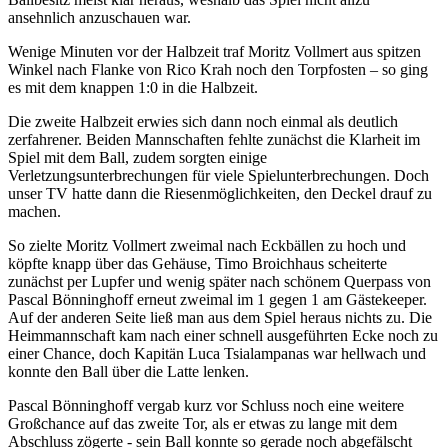
ansehnlich anzuschauen war.
Wenige Minuten vor der Halbzeit traf Moritz Vollmert aus spitzen
Winkel nach Flanke von Rico Krah noch den Torpfosten – so ging
es mit dem knappen 1:0 in die Halbzeit.
Die zweite Halbzeit erwies sich dann noch einmal als deutlich
zerfahrener. Beiden Mannschaften fehlte zunächst die Klarheit im
Spiel mit dem Ball, zudem sorgten einige
Verletzungsunterbrechungen für viele Spielunterbrechungen. Doch
unser TV hatte dann die Riesenmöglichkeiten, den Deckel drauf zu
machen.
So zielte Moritz Vollmert zweimal nach Eckbällen zu hoch und
köpfte knapp über das Gehäuse, Timo Broichhaus scheiterte
zunächst per Lupfer und wenig später nach schönem Querpass von
Pascal Bönninghoff erneut zweimal im 1 gegen 1 am Gästekeeper.
Auf der anderen Seite ließ man aus dem Spiel heraus nichts zu. Die
Heimmannschaft kam nach einer schnell ausgeführten Ecke noch zu
einer Chance, doch Kapitän Luca Tsialampanas war hellwach und
konnte den Ball über die Latte lenken.
Pascal Bönninghoff vergab kurz vor Schluss noch eine weitere
Großchance auf das zweite Tor, als er etwas zu lange mit dem
Abschluss zögerte - sein Ball konnte so gerade noch abgefälscht