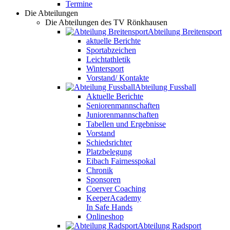
Termine
Die Abteilungen
Die Abteilungen des TV Rönkhausen
Abteilung Breitensport
aktuelle Berichte
Sportabzeichen
Leichtathletik
Wintersport
Vorstand/ Kontakte
Abteilung Fussball
Aktuelle Berichte
Seniorenmannschaften
Juniorenmannschaften
Tabellen und Ergebnisse
Vorstand
Schiedsrichter
Platzbelegung
Eibach Fairnesspokal
Chronik
Sponsoren
Coerver Coaching
KeeperAcademy
In Safe Hands
Onlineshop
Abteilung Radsport