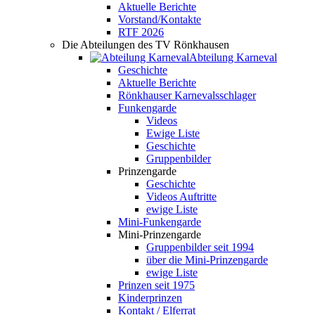
Aktuelle Berichte
Vorstand/Kontakte
RTF 2026
Die Abteilungen des TV Rönkhausen
Abteilung Karneval
Geschichte
Aktuelle Berichte
Rönkhauser Karnevalsschlager
Funkengarde
Videos
Ewige Liste
Geschichte
Gruppenbilder
Prinzengarde
Geschichte
Videos Auftritte
ewige Liste
Mini-Funkengarde
Mini-Prinzengarde
Gruppenbilder seit 1994
über die Mini-Prinzengarde
ewige Liste
Prinzen seit 1975
Kinderprinzen
Kontakt / Elferrat