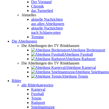
Der Vorstand
Chronik
das Turnerlied
Aktuelles
aktuelle Nachrichten
aus allen Abteilungen
aktuelle Nachrichten
nach Schlagworten
Termine
Die Abteilungen
Die Abteilungen des TV Rönkhausen
Abteilung Breitensport
Abteilung Fussball
Abteilung Radsport
Die Abteilungen des TV Rönkhausen
Abteilung Karneval
Abteilung Spielmann
Abteilung Tennis
Bilder
alle Bilderkategorien
Karneval
Fussball
Tennis
Radsport
Spielmannszug