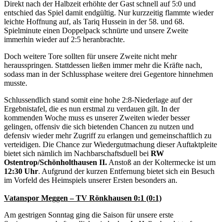
Direkt nach der Halbzeit erhöhte der Gast schnell auf 5:0 und
entschied das Spiel damit endgültig. Nur kurzzeitig flammte wieder
leichte Hoffnung auf, als Tariq Hussein in der 58. und 68.
Spielminute einen Doppelpack schnürte und unsere Zweite
immerhin wieder auf 2:5 heranbrachte.
Doch weitere Tore sollten für unsere Zweite nicht mehr
herausspringen. Stattdessen ließen immer mehr die Kräfte nach,
sodass man in der Schlussphase weitere drei Gegentore hinnehmen
musste.
Schlussendlich stand somit eine hohe 2:8-Niederlage auf der
Ergebnistafel, die es nun erstmal zu verdauen gilt. In der
kommenden Woche muss es unserer Zweiten wieder besser
gelingen, offensiv die sich bietenden Chancen zu nutzen und
defensiv wieder mehr Zugriff zu erlangen und gemeinschaftlich zu
verteidigen. Die Chance zur Wiedergutmachung dieser Auftaktpleite
bietet sich nämlich im Nachbarschaftsduell bei
RW
Ostentrop/Schönholthausen II.
Anstoß an der Koltermecke ist um
12:30 Uhr
. Aufgrund der kurzen Entfernung bietet sich ein Besuch
im Vorfeld des Heimspiels unserer Ersten besonders an.
Vatanspor Meggen – TV Rönkhausen 0:1 (0:1)
Am gestrigen Sonntag ging die Saison für unsere erste