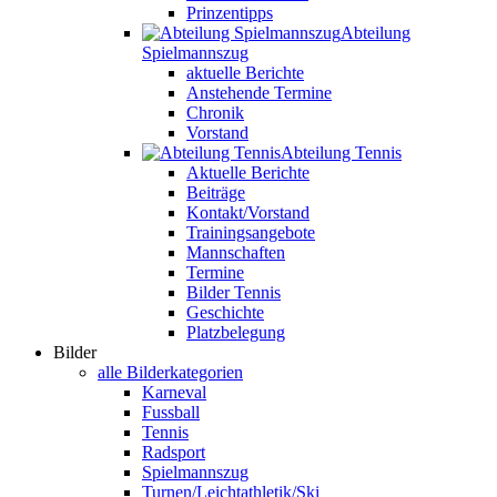
Prinzentipps
Abteilung
Spielmannszug
aktuelle Berichte
Anstehende Termine
Chronik
Vorstand
Abteilung Tennis
Aktuelle Berichte
Beiträge
Kontakt/Vorstand
Trainingsangebote
Mannschaften
Termine
Bilder Tennis
Geschichte
Platzbelegung
Bilder
alle Bilderkategorien
Karneval
Fussball
Tennis
Radsport
Spielmannszug
Turnen/Leichtathletik/Ski