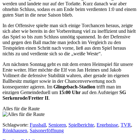
werden und landete nur auf der Torlatte. Kurz danach war aber
ohnehin Schluss, sodass es am Ende beim verdienten 1:0 und einem
guten Start in die neue Saison blieb.
In der Offensive spielte man sich einige Torchancen heraus, zeigte
sich aber wie bereits in der Vorbereitung viel zu ineffizient und hielt
das Spiel so bis zum Schluss unnötig spannend. In der Defensive
und gegen den Ball machte man jedoch im Vergleich zu den
Testspielen einen Schritt nach vorne, ließ aus dem Spiel heraus
nichts zu und verdiente sich so die „weiße Weste“.
Am nächsten Sonntag geht es mit dem ersten Heimspiel für unsere
Erste weiter. Hier möchte die Elf von Jan Heimes und Jakob
Vollmert die defensive Stabilität wahren, aber gerade im eigenen
Ballbesitz mutiger sowie in der Chancenverwertung noch
konsequenter agieren. Im
Glingebach-Stadion
trifft man im
einzigen Gemeindeduell um
15:00 Uhr
auf den Aufsteiger
SG
Serkenrode/Fretter II
.
Alles für die Raute
Schlagworte
:
Fussball
,
Senioren
,
Spielberichte
,
Ergebnisse
,
TVR
,
Rönkhausen
,
Saisonerföffnung