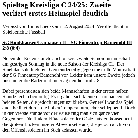
Spieltag Kreisliga C 24/25: Zweite
verliert erstes Heimspiel deutlich
Verfasst von Linus Diecks am
12. August 2024
. Veröffentlicht in
Spielberichte Fussball
SG Rönkhausen/Lenhausen II – SG Finnentrop-Bamenohl III
2:8 (0:4)
Neben der Ersten startete auch unsere zweite Seniorenmannschaft
am gestrigen Sonntag in die neue Saison der Kreisliga C1. Der
Spielplan sah direkt ein Gemeindederby gegen die dritte Mannschaft
der SG Finnentrop/Bamenohl vor. Leider kam unsere Zweite jedoch
böse unter die Räder und unterlag deutlich mit 2:8.
Dabei präsentierten sich beide Mannschaften in der ersten halben
Stunde recht ebenbürtig. Es ergaben sich kleinere Torchancen auf
beiden Seiten, die jedoch ungenutzt blieben. Generell war das Spiel,
auch bedingt durch die hohen Temperaturen, eher schleppend. Doch
in der Vierstelstunde vor der Pause fing man sich ganze vier
Gegentore. Die flinken Flügelspieler der Gäste nutzten konsequent
die großen Lücken unserer Abwehrkette aus, die jedoch auch von
den Offensivspielern im Stich gelassen wurde.