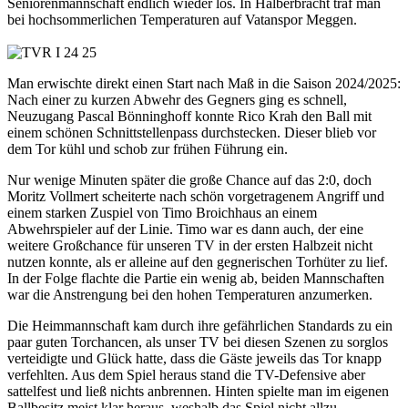
Seniorenmannschaft endlich wieder los. In Halberbracht traf man
bei hochsommerlichen Temperaturen auf Vatanspor Meggen.
Man erwischte direkt einen Start nach Maß in die Saison 2024/2025:
Nach einer zu kurzen Abwehr des Gegners ging es schnell,
Neuzugang Pascal Bönninghoff konnte Rico Krah den Ball mit
einem schönen Schnittstellenpass durchstecken. Dieser blieb vor
dem Tor kühl und schob zur frühen Führung ein.
Nur wenige Minuten später die große Chance auf das 2:0, doch
Moritz Vollmert scheiterte nach schön vorgetragenem Angriff und
einem starken Zuspiel von Timo Broichhaus an einem
Abwehrspieler auf der Linie. Timo war es dann auch, der eine
weitere Großchance für unseren TV in der ersten Halbzeit nicht
nutzen konnte, als er alleine auf den gegnerischen Torhüter zu lief.
In der Folge flachte die Partie ein wenig ab, beiden Mannschaften
war die Anstrengung bei den hohen Temperaturen anzumerken.
Die Heimmannschaft kam durch ihre gefährlichen Standards zu ein
paar guten Torchancen, als unser TV bei diesen Szenen zu sorglos
verteidigte und Glück hatte, dass die Gäste jeweils das Tor knapp
verfehlten. Aus dem Spiel heraus stand die TV-Defensive aber
sattelfest und ließ nichts anbrennen. Hinten spielte man im eigenen
Ballbesitz meist klar heraus, weshalb das Spiel nicht allzu