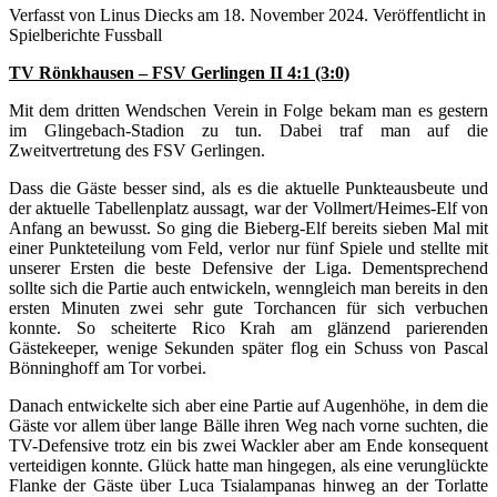
Verfasst von Linus Diecks am
18. November 2024
. Veröffentlicht in
Spielberichte Fussball
TV Rönkhausen – FSV Gerlingen II 4:1 (3:0)
Mit dem dritten Wendschen Verein in Folge bekam man es gestern
im Glingebach-Stadion zu tun. Dabei traf man auf die
Zweitvertretung des FSV Gerlingen.
Dass die Gäste besser sind, als es die aktuelle Punkteausbeute und
der aktuelle Tabellenplatz aussagt, war der Vollmert/Heimes-Elf von
Anfang an bewusst. So ging die Bieberg-Elf bereits sieben Mal mit
einer Punkteteilung vom Feld, verlor nur fünf Spiele und stellte mit
unserer Ersten die beste Defensive der Liga. Dementsprechend
sollte sich die Partie auch entwickeln, wenngleich man bereits in den
ersten Minuten zwei sehr gute Torchancen für sich verbuchen
konnte. So scheiterte Rico Krah am glänzend parierenden
Gästekeeper, wenige Sekunden später flog ein Schuss von Pascal
Bönninghoff am Tor vorbei.
Danach entwickelte sich aber eine Partie auf Augenhöhe, in dem die
Gäste vor allem über lange Bälle ihren Weg nach vorne suchten, die
TV-Defensive trotz ein bis zwei Wackler aber am Ende konsequent
verteidigen konnte. Glück hatte man hingegen, als eine verunglückte
Flanke der Gäste über Luca Tsialampanas hinweg an der Torlatte