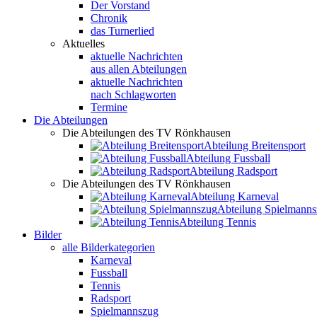
Der Vorstand
Chronik
das Turnerlied
Aktuelles
aktuelle Nachrichten
aus allen Abteilungen
aktuelle Nachrichten
nach Schlagworten
Termine
Die Abteilungen
Die Abteilungen des TV Rönkhausen
Abteilung Breitensport
Abteilung Fussball
Abteilung Radsport
Die Abteilungen des TV Rönkhausen
Abteilung Karneval
Abteilung Spielmann
Abteilung Tennis
Bilder
alle Bilderkategorien
Karneval
Fussball
Tennis
Radsport
Spielmannszug