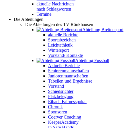
aktuelle Nachrichten
nach Schlagworten
Termine
Die Abteilungen
Die Abteilungen des TV Rönkhausen
Abteilung Breitensport
aktuelle Berichte
Sportabzeichen
Leichtathletik
Wintersport
Vorstand/ Kontakte
Abteilung Fussball
Aktuelle Berichte
Seniorenmannschaften
Juniorenmannschaften
Tabellen und Ergebnisse
Vorstand
Schiedsrichter
Platzbelegung
Eibach Fairnesspokal
Chronik
Sponsoren
Coerver Coaching
KeeperAcademy
In Safe Hands