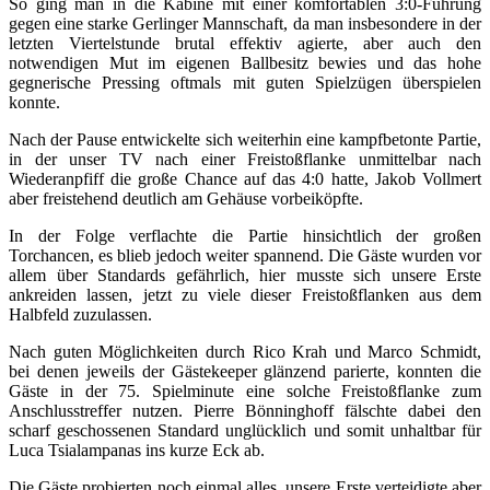
So ging man in die Kabine mit einer komfortablen 3:0-Führung
gegen eine starke Gerlinger Mannschaft, da man insbesondere in der
letzten Viertelstunde brutal effektiv agierte, aber auch den
notwendigen Mut im eigenen Ballbesitz bewies und das hohe
gegnerische Pressing oftmals mit guten Spielzügen überspielen
konnte.
Nach der Pause entwickelte sich weiterhin eine kampfbetonte Partie,
in der unser TV nach einer Freistoßflanke unmittelbar nach
Wiederanpfiff die große Chance auf das 4:0 hatte, Jakob Vollmert
aber freistehend deutlich am Gehäuse vorbeiköpfte.
In der Folge verflachte die Partie hinsichtlich der großen
Torchancen, es blieb jedoch weiter spannend. Die Gäste wurden vor
allem über Standards gefährlich, hier musste sich unsere Erste
ankreiden lassen, jetzt zu viele dieser Freistoßflanken aus dem
Halbfeld zuzulassen.
Nach guten Möglichkeiten durch Rico Krah und Marco Schmidt,
bei denen jeweils der Gästekeeper glänzend parierte, konnten die
Gäste in der 75. Spielminute eine solche Freistoßflanke zum
Anschlusstreffer nutzen. Pierre Bönninghoff fälschte dabei den
scharf geschossenen Standard unglücklich und somit unhaltbar für
Luca Tsialampanas ins kurze Eck ab.
Die Gäste probierten noch einmal alles, unsere Erste verteidigte aber