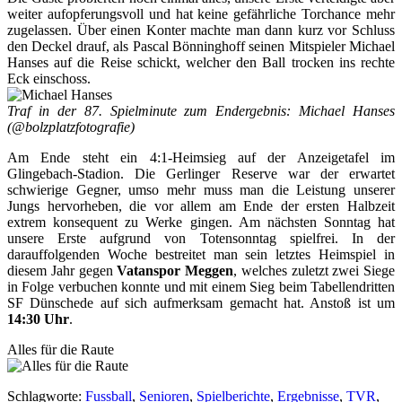
weiter aufopferungsvoll und hat keine gefährliche Torchance mehr
zugelassen. Über einen Konter machte man dann kurz vor Schluss
den Deckel drauf, als Pascal Bönninghoff seinen Mitspieler Michael
Hanses auf die Reise schickt, welcher den Ball trocken ins rechte
Eck einschoss.
Traf in der 87. Spielminute zum Endergebnis: Michael Hanses
(@bolzplatzfotografie)
Am Ende steht ein 4:1-Heimsieg auf der Anzeigetafel im
Glingebach-Stadion. Die Gerlinger Reserve war der erwartet
schwierige Gegner, umso mehr muss man die Leistung unserer
Jungs hervorheben, die vor allem am Ende der ersten Halbzeit
extrem konsequent zu Werke gingen. Am nächsten Sonntag hat
unsere Erste aufgrund von Totensonntag spielfrei. In der
darauffolgenden Woche bestreitet man sein letztes Heimspiel in
diesem Jahr gegen
Vatanspor Meggen
, welches zuletzt zwei Siege
in Folge verbuchen konnte und mit einem Sieg beim Tabellendritten
SF Dünschede auf sich aufmerksam gemacht hat. Anstoß ist um
14:30 Uhr
.
Alles für die Raute
Schlagworte
:
Fussball
,
Senioren
,
Spielberichte
,
Ergebnisse
,
TVR
,