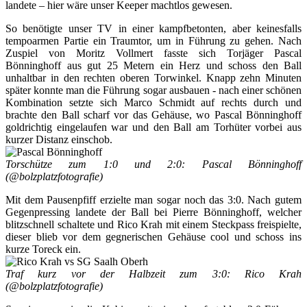
landete – hier wäre unser Keeper machtlos gewesen.
So benötigte unser TV in einer kampfbetonten, aber keinesfalls
tempoarmen Partie ein Traumtor, um in Führung zu gehen. Nach
Zuspiel von Moritz Vollmert fasste sich Torjäger Pascal
Bönninghoff aus gut 25 Metern ein Herz und schoss den Ball
unhaltbar in den rechten oberen Torwinkel. Knapp zehn Minuten
später konnte man die Führung sogar ausbauen - nach einer schönen
Kombination setzte sich Marco Schmidt auf rechts durch und
brachte den Ball scharf vor das Gehäuse, wo Pascal Bönninghoff
goldrichtig eingelaufen war und den Ball am Torhüter vorbei aus
kurzer Distanz einschob.
Torschütze zum 1:0 und 2:0: Pascal Bönninghoff
(@bolzplatzfotografie)
Mit dem Pausenpfiff erzielte man sogar noch das 3:0. Nach gutem
Gegenpressing landete der Ball bei Pierre Bönninghoff, welcher
blitzschnell schaltete und Rico Krah mit einem Steckpass freispielte,
dieser blieb vor dem gegnerischen Gehäuse cool und schoss ins
kurze Toreck ein.
Traf kurz vor der Halbzeit zum 3:0: Rico Krah
(@bolzplatzfotografie)