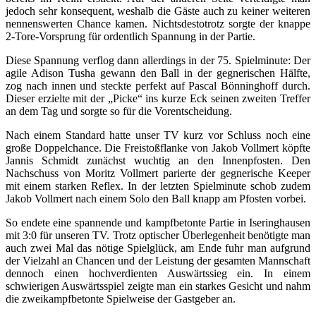
jedoch sehr konsequent, weshalb die Gäste auch zu keiner weiteren
nennenswerten Chance kamen. Nichtsdestotrotz sorgte der knappe
2-Tore-Vorsprung für ordentlich Spannung in der Partie.
Diese Spannung verflog dann allerdings in der 75. Spielminute: Der
agile Adison Tusha gewann den Ball in der gegnerischen Hälfte,
zog nach innen und steckte perfekt auf Pascal Bönninghoff durch.
Dieser erzielte mit der „Picke“ ins kurze Eck seinen zweiten Treffer
an dem Tag und sorgte so für die Vorentscheidung.
Nach einem Standard hatte unser TV kurz vor Schluss noch eine
große Doppelchance. Die Freistoßflanke von Jakob Vollmert köpfte
Jannis Schmidt zunächst wuchtig an den Innenpfosten. Den
Nachschuss von Moritz Vollmert parierte der gegnerische Keeper
mit einem starken Reflex. In der letzten Spielminute schob zudem
Jakob Vollmert nach einem Solo den Ball knapp am Pfosten vorbei.
So endete eine spannende und kampfbetonte Partie in Iseringhausen
mit 3:0 für unseren TV. Trotz optischer Überlegenheit benötigte man
auch zwei Mal das nötige Spielglück, am Ende fuhr man aufgrund
der Vielzahl an Chancen und der Leistung der gesamten Mannschaft
dennoch einen hochverdienten Auswärtssieg ein. In einem
schwierigen Auswärtsspiel zeigte man ein starkes Gesicht und nahm
die zweikampfbetonte Spielweise der Gastgeber an.