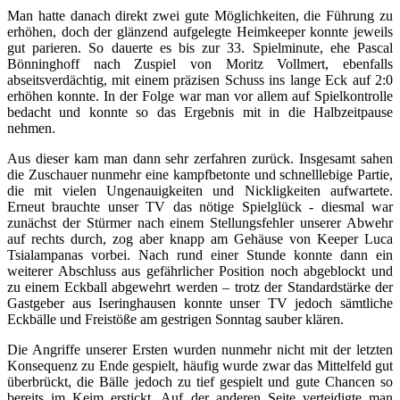
Man hatte danach direkt zwei gute Möglichkeiten, die Führung zu
erhöhen, doch der glänzend aufgelegte Heimkeeper konnte jeweils
gut parieren. So dauerte es bis zur 33. Spielminute, ehe Pascal
Bönninghoff nach Zuspiel von Moritz Vollmert, ebenfalls
abseitsverdächtig, mit einem präzisen Schuss ins lange Eck auf 2:0
erhöhen konnte. In der Folge war man vor allem auf Spielkontrolle
bedacht und konnte so das Ergebnis mit in die Halbzeitpause
nehmen.
Aus dieser kam man dann sehr zerfahren zurück. Insgesamt sahen
die Zuschauer nunmehr eine kampfbetonte und schnelllebige Partie,
die mit vielen Ungenauigkeiten und Nickligkeiten aufwartete.
Erneut brauchte unser TV das nötige Spielglück - diesmal war
zunächst der Stürmer nach einem Stellungsfehler unserer Abwehr
auf rechts durch, zog aber knapp am Gehäuse von Keeper Luca
Tsialampanas vorbei. Nach rund einer Stunde konnte dann ein
weiterer Abschluss aus gefährlicher Position noch abgeblockt und
zu einem Eckball abgewehrt werden – trotz der Standardstärke der
Gastgeber aus Iseringhausen konnte unser TV jedoch sämtliche
Eckbälle und Freistöße am gestrigen Sonntag sauber klären.
Die Angriffe unserer Ersten wurden nunmehr nicht mit der letzten
Konsequenz zu Ende gespielt, häufig wurde zwar das Mittelfeld gut
überbrückt, die Bälle jedoch zu tief gespielt und gute Chancen so
bereits im Keim erstickt. Auf der anderen Seite verteidigte man