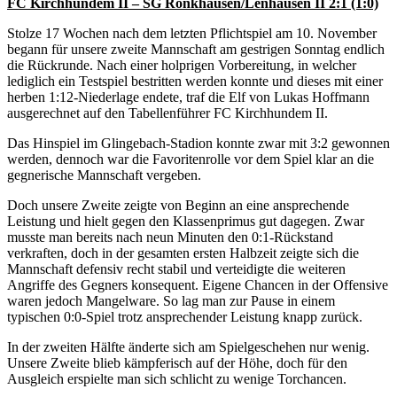
FC Kirchhundem II – SG Rönkhausen/Lenhausen II 2:1 (1:0)
Stolze 17 Wochen nach dem letzten Pflichtspiel am 10. November
begann für unsere zweite Mannschaft am gestrigen Sonntag endlich
die Rückrunde. Nach einer holprigen Vorbereitung, in welcher
lediglich ein Testspiel bestritten werden konnte und dieses mit einer
herben 1:12-Niederlage endete, traf die Elf von Lukas Hoffmann
ausgerechnet auf den Tabellenführer FC Kirchhundem II.
Das Hinspiel im Glingebach-Stadion konnte zwar mit 3:2 gewonnen
werden, dennoch war die Favoritenrolle vor dem Spiel klar an die
gegnerische Mannschaft vergeben.
Doch unsere Zweite zeigte von Beginn an eine ansprechende
Leistung und hielt gegen den Klassenprimus gut dagegen. Zwar
musste man bereits nach neun Minuten den 0:1-Rückstand
verkraften, doch in der gesamten ersten Halbzeit zeigte sich die
Mannschaft defensiv recht stabil und verteidigte die weiteren
Angriffe des Gegners konsequent. Eigene Chancen in der Offensive
waren jedoch Mangelware. So lag man zur Pause in einem
typischen 0:0-Spiel trotz ansprechender Leistung knapp zurück.
In der zweiten Hälfte änderte sich am Spielgeschehen nur wenig.
Unsere Zweite blieb kämpferisch auf der Höhe, doch für den
Ausgleich erspielte man sich schlicht zu wenige Torchancen.