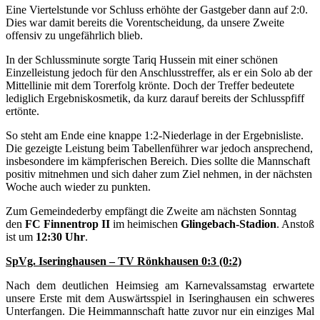
Eine Viertelstunde vor Schluss erhöhte der Gastgeber dann auf 2:0.
Dies war damit bereits die Vorentscheidung, da unsere Zweite
offensiv zu ungefährlich blieb.
In der Schlussminute sorgte Tariq Hussein mit einer schönen
Einzelleistung jedoch für den Anschlusstreffer, als er ein Solo ab der
Mittellinie mit dem Torerfolg krönte. Doch der Treffer bedeutete
lediglich Ergebniskosmetik, da kurz darauf bereits der Schlusspfiff
ertönte.
So steht am Ende eine knappe 1:2-Niederlage in der Ergebnisliste.
Die gezeigte Leistung beim Tabellenführer war jedoch ansprechend,
insbesondere im kämpferischen Bereich. Dies sollte die Mannschaft
positiv mitnehmen und sich daher zum Ziel nehmen, in der nächsten
Woche auch wieder zu punkten.
Zum Gemeindederby empfängt die Zweite am nächsten Sonntag
den
FC Finnentrop II
im heimischen
Glingebach-Stadion
. Anstoß
ist um
12:30 Uhr
.
SpVg. Iseringhausen – TV Rönkhausen 0:3 (0:2)
Nach dem deutlichen Heimsieg am Karnevalssamstag erwartete
unsere Erste mit dem Auswärtsspiel in Iseringhausen ein schweres
Unterfangen. Die Heimmannschaft hatte zuvor nur ein einziges Mal