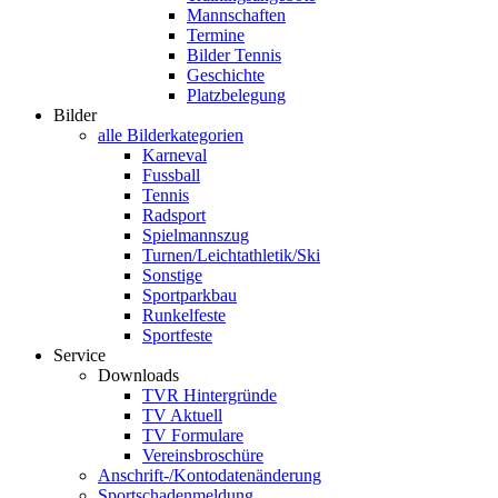
Mannschaften
Termine
Bilder Tennis
Geschichte
Platzbelegung
Bilder
alle Bilderkategorien
Karneval
Fussball
Tennis
Radsport
Spielmannszug
Turnen/Leichtathletik/Ski
Sonstige
Sportparkbau
Runkelfeste
Sportfeste
Service
Downloads
TVR Hintergründe
TV Aktuell
TV Formulare
Vereinsbroschüre
Anschrift-/Kontodatenänderung
Sportschadenmeldung