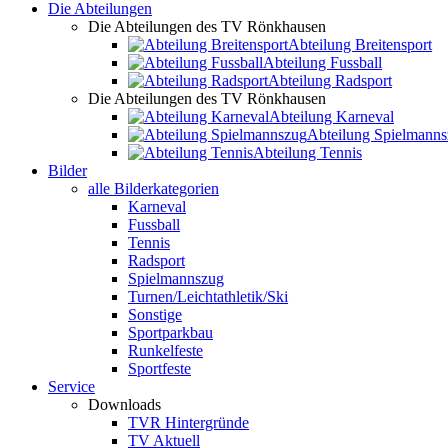
Die Abteilungen
Die Abteilungen des TV Rönkhausen
Abteilung Breitensport
Abteilung Fussball
Abteilung Radsport
Die Abteilungen des TV Rönkhausen
Abteilung Karneval
Abteilung Spielmann
Abteilung Tennis
Bilder
alle Bilderkategorien
Karneval
Fussball
Tennis
Radsport
Spielmannszug
Turnen/Leichtathletik/Ski
Sonstige
Sportparkbau
Runkelfeste
Sportfeste
Service
Downloads
TVR Hintergründe
TV Aktuell