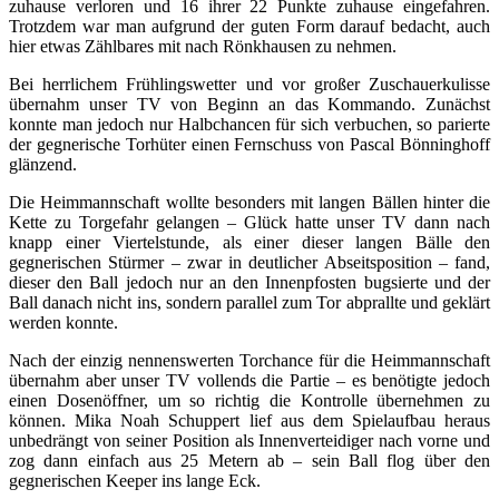
zuhause verloren und 16 ihrer 22 Punkte zuhause eingefahren.
Trotzdem war man aufgrund der guten Form darauf bedacht, auch
hier etwas Zählbares mit nach Rönkhausen zu nehmen.
Bei herrlichem Frühlingswetter und vor großer Zuschauerkulisse
übernahm unser TV von Beginn an das Kommando. Zunächst
konnte man jedoch nur Halbchancen für sich verbuchen, so parierte
der gegnerische Torhüter einen Fernschuss von Pascal Bönninghoff
glänzend.
Die Heimmannschaft wollte besonders mit langen Bällen hinter die
Kette zu Torgefahr gelangen – Glück hatte unser TV dann nach
knapp einer Viertelstunde, als einer dieser langen Bälle den
gegnerischen Stürmer – zwar in deutlicher Abseitsposition – fand,
dieser den Ball jedoch nur an den Innenpfosten bugsierte und der
Ball danach nicht ins, sondern parallel zum Tor abprallte und geklärt
werden konnte.
Nach der einzig nennenswerten Torchance für die Heimmannschaft
übernahm aber unser TV vollends die Partie – es benötigte jedoch
einen Dosenöffner, um so richtig die Kontrolle übernehmen zu
können. Mika Noah Schuppert lief aus dem Spielaufbau heraus
unbedrängt von seiner Position als Innenverteidiger nach vorne und
zog dann einfach aus 25 Metern ab – sein Ball flog über den
gegnerischen Keeper ins lange Eck.