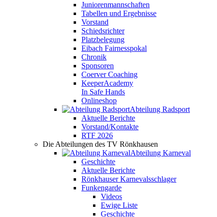
Juniorenmannschaften
Tabellen und Ergebnisse
Vorstand
Schiedsrichter
Platzbelegung
Eibach Fairnesspokal
Chronik
Sponsoren
Coerver Coaching
KeeperAcademy
In Safe Hands
Onlineshop
Abteilung Radsport
Aktuelle Berichte
Vorstand/Kontakte
RTF 2026
Die Abteilungen des TV Rönkhausen
Abteilung Karneval
Geschichte
Aktuelle Berichte
Rönkhauser Karnevalsschlager
Funkengarde
Videos
Ewige Liste
Geschichte