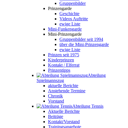
Gruppenbilder
Prinzengarde
Geschichte
Videos Auftritte
ewige Liste
Mini-Funkengarde
Mini-Prinzengarde
Gruppenbilder seit 1994
über die Mini-Prinzengarde
ewige Liste
Prinzen seit 1975
Kinderprinzen
Kontakt / Elferrat
Prinzentipps
Abteilung
Spielmannszug
aktuelle Berichte
Anstehende Termine
Chronik
Vorstand
Abteilung Tennis
Aktuelle Berichte
Beiträge
Kontakt/Vorstand
Trainingsangebote