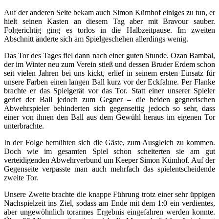
Auf der anderen Seite bekam auch Simon Kümhof einiges zu tun, er
hielt seinen Kasten an diesem Tag aber mit Bravour sauber.
Folgerichtig ging es torlos in die Halbzeitpause. Im zweiten
Abschnitt änderte sich am Spielgeschehen allerdings wenig.
Das Tor des Tages fiel dann nach einer guten Stunde. Ozan Bambal,
der im Winter neu zum Verein stieß und dessen Bruder Erdem schon
seit vielen Jahren bei uns kickt, erlief in seinem ersten Einsatz für
unsere Farben einen langen Ball kurz vor der Eckfahne. Per Flanke
brachte er das Spielgerät vor das Tor. Statt einer unserer Spieler
geriet der Ball jedoch zum Gegner – die beiden gegnerischen
Abwehrspieler behinderten sich gegenseitig jedoch so sehr, dass
einer von ihnen den Ball aus dem Gewühl heraus im eigenen Tor
unterbrachte.
In der Folge bemühten sich die Gäste, zum Ausgleich zu kommen.
Doch wie im gesamten Spiel schon scheiterten sie am gut
verteidigenden Abwehrverbund um Keeper Simon Kümhof. Auf der
Gegenseite verpasste man auch mehrfach das spielentscheidende
zweite Tor.
Unsere Zweite brachte die knappe Führung trotz einer sehr üppigen
Nachspielzeit ins Ziel, sodass am Ende mit dem 1:0 ein verdientes,
aber ungewöhnlich torarmes Ergebnis eingefahren werden konnte.