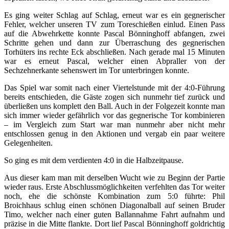
Es ging weiter Schlag auf Schlag, erneut war es ein gegnerischer
Fehler, welcher unseren TV zum Toreschießen einlud. Einen Pass
auf die Abwehrkette konnte Pascal Bönninghoff abfangen, zwei
Schritte gehen und dann zur Überraschung des gegnerischen
Torhüters ins rechte Eck abschließen. Nach gerade mal 15 Minuten
war es erneut Pascal, welcher einen Abpraller von der
Sechzehnerkante sehenswert im Tor unterbringen konnte.
Das Spiel war somit nach einer Viertelstunde mit der 4:0-Führung
bereits entschieden, die Gäste zogen sich nunmehr tief zurück und
überließen uns komplett den Ball. Auch in der Folgezeit konnte man
sich immer wieder gefährlich vor das gegnerische Tor kombinieren
– im Vergleich zum Start war man nunmehr aber nicht mehr
entschlossen genug in den Aktionen und vergab ein paar weitere
Gelegenheiten.
So ging es mit dem verdienten 4:0 in die Halbzeitpause.
Aus dieser kam man mit derselben Wucht wie zu Beginn der Partie
wieder raus. Erste Abschlussmöglichkeiten verfehlten das Tor weiter
noch, ehe die schönste Kombination zum 5:0 führte: Phil
Broichhaus schlug einen schönen Diagonalball auf seinen Bruder
Timo, welcher nach einer guten Ballannahme Fahrt aufnahm und
präzise in die Mitte flankte. Dort lief Pascal Bönninghoff goldrichtig