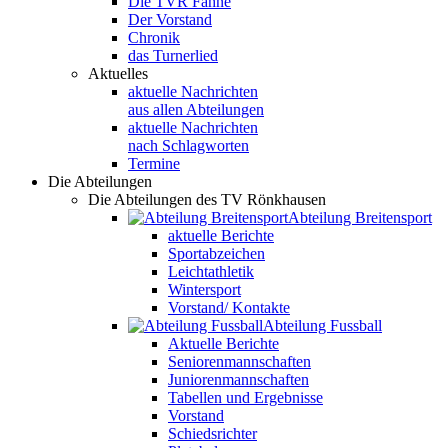
Die TVR Fahne
Der Vorstand
Chronik
das Turnerlied
Aktuelles
aktuelle Nachrichten
aus allen Abteilungen
aktuelle Nachrichten
nach Schlagworten
Termine
Die Abteilungen
Die Abteilungen des TV Rönkhausen
Abteilung Breitensport
aktuelle Berichte
Sportabzeichen
Leichtathletik
Wintersport
Vorstand/ Kontakte
Abteilung Fussball
Aktuelle Berichte
Seniorenmannschaften
Juniorenmannschaften
Tabellen und Ergebnisse
Vorstand
Schiedsrichter