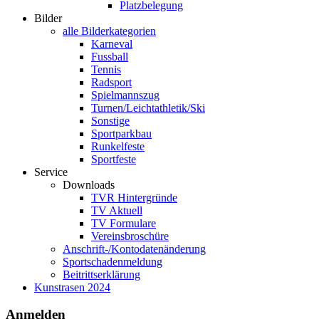
Platzbelegung
Bilder
alle Bilderkategorien
Karneval
Fussball
Tennis
Radsport
Spielmannszug
Turnen/Leichtathletik/Ski
Sonstige
Sportparkbau
Runkelfeste
Sportfeste
Service
Downloads
TVR Hintergründe
TV Aktuell
TV Formulare
Vereinsbroschüre
Anschrift-/Kontodatenänderung
Sportschadenmeldung
Beitrittserklärung
Kunstrasen 2024
Anmelden