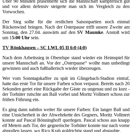
Über 90 Minuten präsentierte sich die Mannschaft kämpferisch gut
und vor allem defensiv steigerte man sich im Vergleich zu den
Vorwochen.
Der Sieg sollte für die restlichen Saisonpartien noch einmal
Rückenwind bringen. Nach der Osterpause trifft unsere Zweite am
Sonntag, den 27.04. auswärts auf den
SV Maumke
. Anstoß wird
um 1
5:00 Uhr
sein.
TV Rönkhausen – SC LWL 05 II 6:0 (4:0)
Nach dem Arbeitssieg in Oberelspe stand wieder ein Heimspiel für
unsere Mannschaft an. Vor der „Osterpause“ wollte man unbedingt
gewinnen und auch fußballerisch wieder überzeugen.
Wer vom Sonntagskaffee zu spät im Glingebach-Stadion eintraf,
hatte das erste Tor für unsere Farben schon verpasst. Bereits nach 20
Sekunden geriet eine Rückgabe der Gäste zu ungenau und zu kurz -
der Torhüter rutschte am Ball vorbei und Moritz Vollmert schoss zur
frühen Führung ein.
Es ging dann nahtlos weiter für unsere Farben: Ein langer Ball und
eine Unsicherheit in der Abwehrkette des Gegners, Moritz Vollmert
konnte auf Pascal Bönninghoff querlegen. Pascal schoss aus knapp
elf Metern aufs Tor, der gegnerische Torhüter konnte nur nach vorne
abprallen lassen, wo Rico Krah goldrichtig stand und abstaubte.