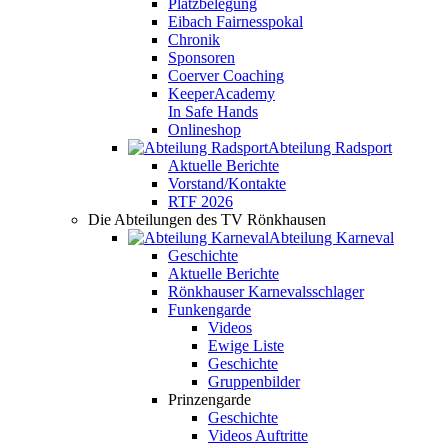
Platzbelegung
Eibach Fairnesspokal
Chronik
Sponsoren
Coerver Coaching
KeeperAcademy
In Safe Hands
Onlineshop
Abteilung Radsport
Aktuelle Berichte
Vorstand/Kontakte
RTF 2026
Die Abteilungen des TV Rönkhausen
Abteilung Karneval
Geschichte
Aktuelle Berichte
Rönkhauser Karnevalsschlager
Funkengarde
Videos
Ewige Liste
Geschichte
Gruppenbilder
Prinzengarde
Geschichte
Videos Auftritte