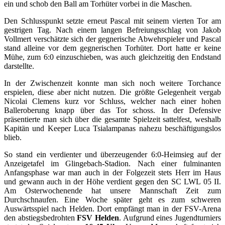
ein und schob den Ball am Torhüter vorbei in die Maschen.
Den Schlusspunkt setzte erneut Pascal mit seinem vierten Tor am
gestrigen Tag. Nach einem langen Befreiungsschlag von Jakob
Vollmert verschätzte sich der gegnerische Abwehrspieler und Pascal
stand alleine vor dem gegnerischen Torhüter. Dort hatte er keine
Mühe, zum 6:0 einzuschieben, was auch gleichzeitig den Endstand
darstellte.
In der Zwischenzeit konnte man sich noch weitere Torchance
erspielen, diese aber nicht nutzen. Die größte Gelegenheit vergab
Nicolai Clemens kurz vor Schluss, welcher nach einer hohen
Balleroberung knapp über das Tor schoss. In der Defensive
präsentierte man sich über die gesamte Spielzeit sattelfest, weshalb
Kapitän und Keeper Luca Tsialampanas nahezu beschäftigungslos
blieb.
So stand ein verdienter und überzeugender 6:0-Heimsieg auf der
Anzeigetafel im Glingebach-Stadion. Nach einer fulminanten
Anfangsphase war man auch in der Folgezeit stets Herr im Haus
und gewann auch in der Höhe verdient gegen den SC LWL 05 II.
Am Osterwochenende hat unsere Mannschaft Zeit zum
Durchschnaufen. Eine Woche später geht es zum schweren
Auswärtsspiel nach Helden. Dort empfängt man in der FSV-Arena
den abstiegsbedrohten
FSV Helden
. Aufgrund eines Jugendturniers