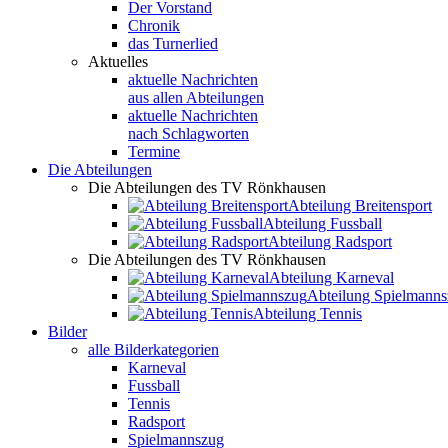
Der Vorstand
Chronik
das Turnerlied
Aktuelles
aktuelle Nachrichten
aus allen Abteilungen
aktuelle Nachrichten
nach Schlagworten
Termine
Die Abteilungen
Die Abteilungen des TV Rönkhausen
Abteilung Breitensport
Abteilung Fussball
Abteilung Radsport
Die Abteilungen des TV Rönkhausen
Abteilung Karneval
Abteilung Spielmann
Abteilung Tennis
Bilder
alle Bilderkategorien
Karneval
Fussball
Tennis
Radsport
Spielmannszug