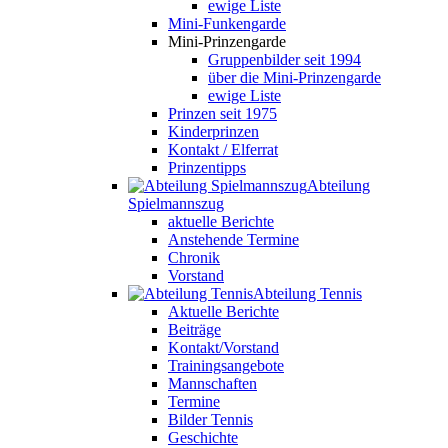
ewige Liste
Mini-Funkengarde
Mini-Prinzengarde
Gruppenbilder seit 1994
über die Mini-Prinzengarde
ewige Liste
Prinzen seit 1975
Kinderprinzen
Kontakt / Elferrat
Prinzentipps
Abteilung
Spielmannszug
aktuelle Berichte
Anstehende Termine
Chronik
Vorstand
Abteilung Tennis
Aktuelle Berichte
Beiträge
Kontakt/Vorstand
Trainingsangebote
Mannschaften
Termine
Bilder Tennis
Geschichte