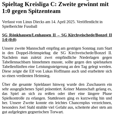
Spieltag Kreisliga C: Zweite gewinnt mit
1:0 gegen Spitzenteam
Verfasst von Linus Diecks am
14. April 2025
. Veröffentlicht in
Spielberichte Fussball
SG Rönkhausen/Lenhausen II – SG Kirchveischede/Bonzel II
1:0 (0:0)
Unsere zweite Mannschaft empfing am gestrigen Sonntag zum Start
in den Doppel-Heimspieltag die SG Kirchveischede/Bonzel II.
Nachdem man zuletzt zwei empfindliche Niederlagen gegen
Tabellennachbarn hinnehmen musste, sollte gegen den spielstarken
Tabellenfünften eine Leistungssteigerung an den Tag gelegt werden.
Diese zeigte die Elf von Lukas Hoffmann auch und erarbeitete sich
so einen verdienten Heimsieg.
Über die gesamte Spieldauer hinweg wurde den Zuschauern ein
sehr ausgeglichenes Spiel präsentiert. Keiner Mannschaft gelang es,
das Spiel an sich zu reißen oder über eine längere Phase
Spielkontrolle zu erlangen. Stattdessen ging es kurzweilig hin und
her. Unsere Zweite konnte ein leichtes Chancenplus verzeichnen,
besonders Joel Stahl strahlte viel Gefahr aus, scheiterte aber stets am
gut aufgelegten gegnerischen Torwart.