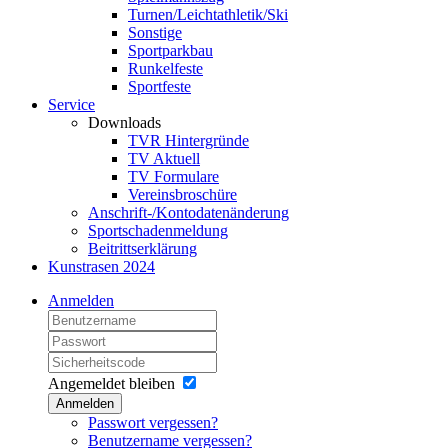
Turnen/Leichtathletik/Ski
Sonstige
Sportparkbau
Runkelfeste
Sportfeste
Service
Downloads
TVR Hintergründe
TV Aktuell
TV Formulare
Vereinsbroschüre
Anschrift-/Kontodatenänderung
Sportschadenmeldung
Beitrittserklärung
Kunstrasen 2024
Anmelden
Angemeldet bleiben
Anmelden
Passwort vergessen?
Benutzername vergessen?