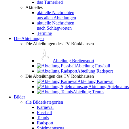
das Turnerlied
Aktuelles
aktuelle Nachrichten
aus allen Abteilungen
aktuelle Nachrichten
nach Schlagworten
Termine
Die Abteilungen
Die Abteilungen des TV Rönkhausen
Abteilung Breitensport
Abteilung Fussball
Abteilung Radsport
Die Abteilungen des TV Rönkhausen
Abteilung Karneval
Abteilung Spielmann
Abteilung Tennis
Bilder
alle Bilderkategorien
Karneval
Fussball
Tennis
Radsport
Spielmannszug